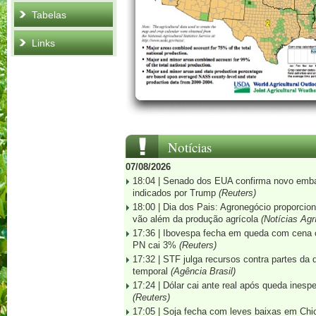
Tabelas
Links
Notícias
07/08/2026
18:04 |
Senado dos EUA confirma novo embaix
indicados por Trump
(Reuters)
18:00 |
Dia dos Pais: Agronegócio proporciona
vão além da produção agrícola
(Notícias Agr
17:36 |
Ibovespa fecha em queda com cena c
PN cai 3%
(Reuters)
17:32 |
STF julga recursos contra partes da
temporal
(Agência Brasil)
17:24 |
Dólar cai ante real após queda ines
(Reuters)
17:05 |
Soja fecha com leves baixas em Ch