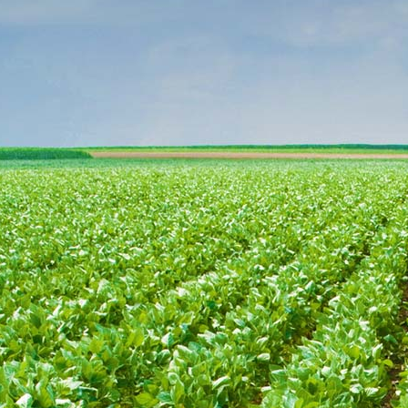
impulsionam reconhecimento internacional
(
11:19 |
Produção de veículos no Brasil cresc
Anfavea
(Reuters)