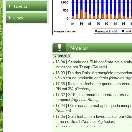
Tabelas
Links
Notícias
07/08/2026
18:04 |
Senado dos EUA confirma novo embaix
indicados por Trump
(Reuters)
18:00 |
Dia dos Pais: Agronegócio proporciona
vão além da produção agrícola
(Notícias Agr
17:36 |
Ibovespa fecha em queda com cena c
PN cai 3%
(Reuters)
17:32 |
STF julga recursos contra partes da
temporal
(Agência Brasil)
17:24 |
Dólar cai ante real após queda ines
(Reuters)
17:05 |
Soja fecha com leves baixas em Ch
firme no Brasil
(Notícias Agrícolas)
17:02 |
Taxas dos DIs fecham em baixa apó