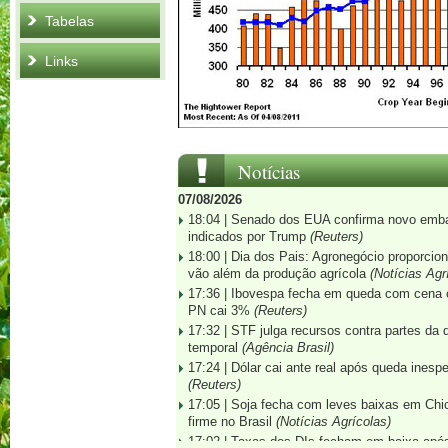
Tabelas
Links
Notícias
07/08/2026
18:04 |
Senado dos EUA confirma novo embaix
indicados por Trump
(Reuters)
18:00 |
Dia dos Pais: Agronegócio proporciona
vão além da produção agrícola
(Notícias Agr
17:36 |
Ibovespa fecha em queda com cena c
PN cai 3%
(Reuters)
17:32 |
STF julga recursos contra partes da
temporal
(Agência Brasil)
17:24 |
Dólar cai ante real após queda ines
(Reuters)
17:05 |
Soja fecha com leves baixas em Ch
firme no Brasil
(Notícias Agrícolas)
17:02 |
Taxas dos DIs fecham em baixa apó