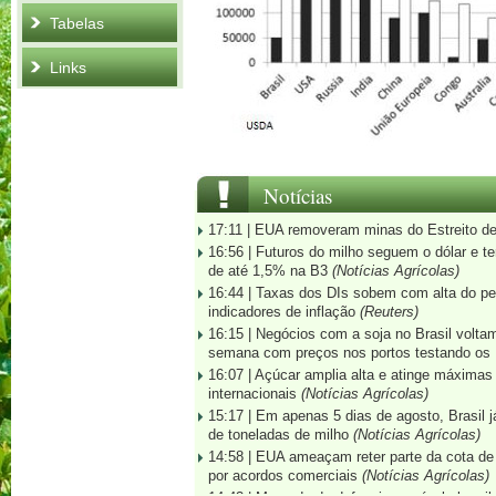
Tabelas
Links
Notícias
17:11 |
EUA removeram minas do Estreito d
16:56 |
Futuros do milho seguem o dólar e t
de até 1,5% na B3
(Notícias Agrícolas)
16:44 |
Taxas dos DIs sobem com alta do pet
indicadores de inflação
(Reuters)
16:15 |
Negócios com a soja no Brasil voltam
semana com preços nos portos testando os
16:07 |
Açúcar amplia alta e atinge máximas
internacionais
(Notícias Agrícolas)
15:17 |
Em apenas 5 dias de agosto, Brasil j
de toneladas de milho
(Notícias Agrícolas)
14:58 |
EUA ameaçam reter parte da cota de 
por acordos comerciais
(Notícias Agrícolas)