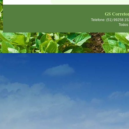
14:43 |
Mercado de defensivo agrícola brasile
aumentam 62% em cinco anos
(Ascenza Bra
14:10 |
Três tornados em 15 dias: por que o S
GS Correto
fenômenos?
(Notícias Agrícolas)
Telefone: (51) 99258.15
12:42 |
De olho no clima e esperando o USDA
Todos 
e passam a recuar em Chicago
(Notícias Agr
12:15 |
Ucrânia reduz previsão de exportaçã
russos a portos
(Reuters)
11:52 |
Começa Prazo para o ITR e declaraçã
terra nua
(HBS Advogados)
11:50 |
Ibovespa mostra fraqueza, mas Embr
balanço
(Reuters)
11:50 |
Tornado deixa estragos no Paraná e 
para produtores afetados
(Notícias Agrícolas
11:41 |
USDA informa nova venda de 105 mil t
(Notícias Agrícolas)
11:28 |
Wall Street recua enquanto mercado
e aguardam dados
(Reuters)
11:27 |
Sul entra em alerta para temporais e g
enfrenta calor de até 37°C
(Notícias Agrícola
10:49 |
Açúcar opera em direções opostas na
segunda-feira
(Notícias Agrícolas)
10:04 |
Escalada dos conflitos entre Rússia
para as cotações do milho em Chicago
(Notí
09:55 |
Mato Grosso colhe 99,10% do milho e