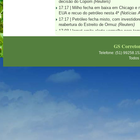
decisão do Copom
(Reuters)
17:17 |
Milho fecha em baixa em Chicago e 
EUA e recuo do petróleo nesta 4ª
(Notícias 
17:17 |
Petróleo fecha misto, com investido
reabertura do Estreito de Ormuz
(Reuters)
17:03 |
Inmet emite alerta vermelho para te
(Notícias Agrícolas)
16:24 |
Açúcar fecha em alta; mercado segue 
GS Correto
monções indianas
(Notícias Agrícolas)
Telefone: (51) 99258.15
16:17 |
Exportação de sorgo do Brasil ganha
Todos 
da China
(Reuters)
16:14 |
Super El Niño impõe novos desafios 
Universitário Integrado)
16:03 |
Houthis do Iêmen dizem ter atacado p
Vermelho e no Golfo de Áden
(Reuters)
16:00 |
Risco de El Niño 'muito forte' acende
biossegurança na pecuária
(Grupo Setta)
15:20 |
EUA avançam com negociações sobre 
dizem fontes, apesar das dúvidas de Trump
15:19 |
Preço do açúcar na Índia atinge níve
demanda de festivais
(Reuters)
14:51 |
Jornalista Guilherme Dorigatti, do No
o Troféu Imprensa IOB, do Instituto Ovos Br
14:47 |
Brasil tem fluxo cambial positivo de 