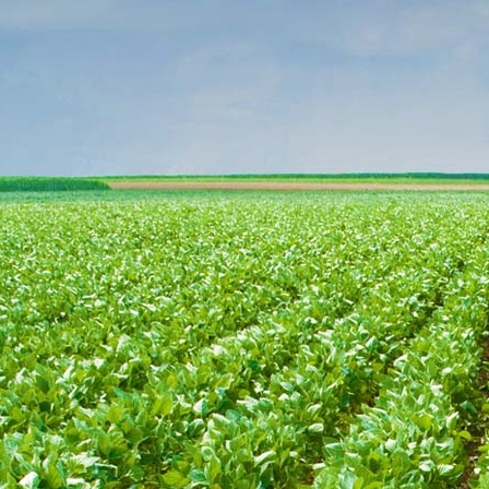
diz BC
(Reuters)
14:05 |
Ações europeias fecham em novo pic
corporativos
(Reuters)
13:31 |
Aumento dos ataques no Mar Negro a
globais de commodities
(Reuters)
13:20 |
Portos de grãos da Argentina operam
(Reuters)
13:06 |
Lideranças do agro confirmam presen
Agronegócio
(ABAG)